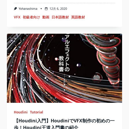
Yohanashima
12月 6, 2020
VFX
初級者向け
動画
日本語教材
英語教材
Houdini
Tutorial
【Houdini入門】HoudiniでVFX制作の初めの一
歩！Houdini王道入門書の紹介