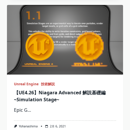
Unreal Engine
技術解説
【UE4.26】Niagara Advanced 解説基礎編
~Simulation Stage~
Epic G...
Yohanashima
2月 6, 2021