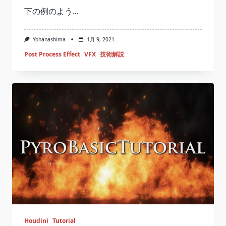
下の例のよう...
Yohanashima
1月 9, 2021
Post Process Effect
VFX
技術解説
Houdini
Tutorial