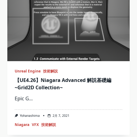
Unreal Engine
技術解説
【UE4.26】Niagara Advanced 解説基礎編
~Grid2D Collection~
Epic G...
Yohanashima
2月 7, 2021
Niagara
VFX
技術解説