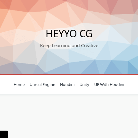
HEYYO CG
Keep Learning and Creative
Home
Unreal Engine
Houdini
Unity
UE With Houdini