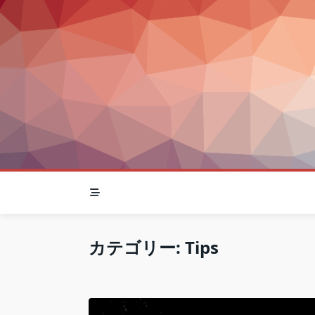
Skip
to
content
カテゴリー:
Tips