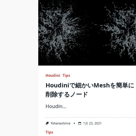
Houdini
Tips
Houdiniで細かいMeshを簡単に
削除するノード
Houdin...
Yohanashima
1月 23, 2021
Tips