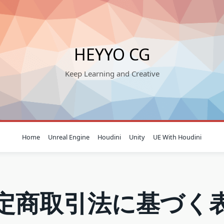
HEYYO CG
Keep Learning and Creative
Home
Unreal Engine
Houdini
Unity
UE With Houdini
定商取引法に基づく