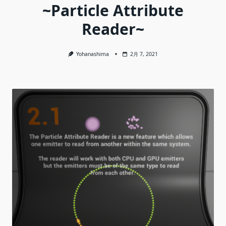
~Particle Attribute
Reader~
Yohanashima
2月 7, 2021