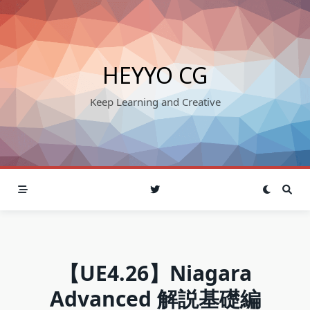
Skip
to
content
HEYYO CG
Keep Learning and Creative
【UE4.26】Niagara
Advanced 解説基礎編