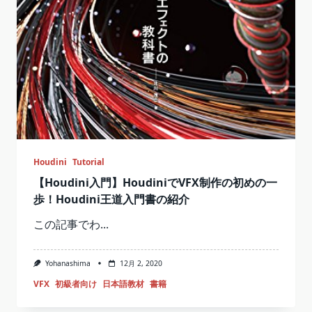
Houdini
Tutorial
【Houdini入門】HoudiniでVFX制作の初めの一
歩！Houdini王道入門書の紹介
この記事でわ...
Yohanashima
12月 2, 2020
VFX
初級者向け
日本語教材
書籍