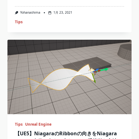
Yohanashima
1月 23, 2021
Tips
Tips
Unreal Engine
【UE5】NiagaraのRibbonの向きをNiagara